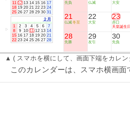
11
12
13
14
15
16
17
先負
仏滅
大安
18
19
20
21
22
23
24
25
26
27
28
29
30
31
21
22
23
２月
仏滅
冬至
大安
赤口
1
2
3
4
5
6
7
天皇誕生
▷
8
9
10
11
12
13
14
28
29
30
15
16
17
18
19
20
21
22
23
24
25
26
27
28
先勝
友引
先負
▲ ( スマホを横にして、画面下端をカレン
このカレンダーは、スマホ横画面