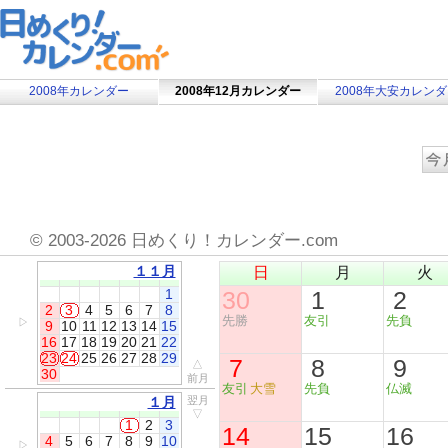
2008年カレンダー
2008年12月カレンダー
2008年大安カレン
©
2003-2026 日めくり！カレンダー.com
１１月
日
月
火
1
30
1
2
2
3
4
5
6
7
8
先勝
友引
先負
▷
9
10
11
12
13
14
15
16
17
18
19
20
21
22
23
24
25
26
27
28
29
7
8
9
△
30
前月
友引
大雪
先負
仏滅
１月
翌月
▽
1
2
3
14
15
16
4
5
6
7
8
9
10
▷