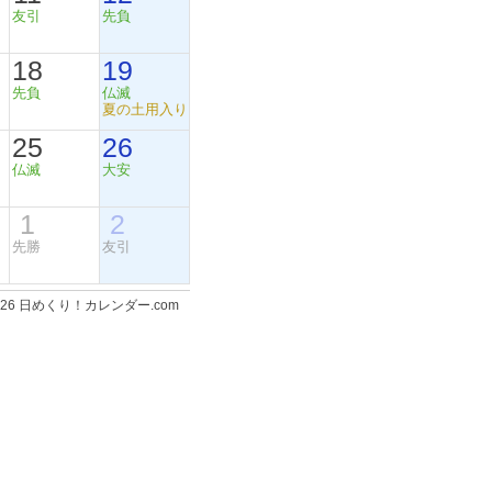
友引
先負
18
19
先負
仏滅
夏の土用入り
25
26
仏滅
大安
1
2
先勝
友引
-2026 日めくり！カレンダー.com