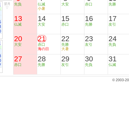
月
翌月
先負
仏滅
大安
赤口
先勝
▽
小暑
土
13
14
15
16
17
6
仏滅
大安
赤口
先勝
友引
3
0
20
21
22
23
24
月
大安
赤口
先勝
友引
先負
土
海の日
大暑
3
27
28
29
30
31
0
赤口
先勝
友引
先負
仏滅
7
© 2003