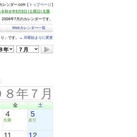
レンダー.com [
トップページ
]
令和８年8月8日 (土曜日) 先勝
2008年7月のカレンダーです。
Webカレンダー一覧
まり」です。→
月曜始まりに変更
年
０８年７月
金
土
4
5
先勝
友引
11
12