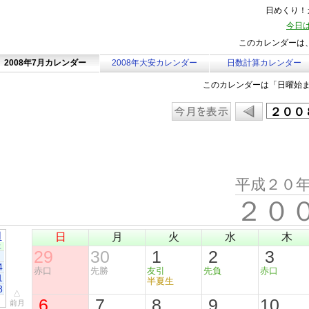
日めくり！カ
今日は
このカレンダーは、
2008年7月カレンダー
2008年大安カレンダー
日数計算カレンダー
このカレンダーは「日曜始
平成２０
２０
月
日
月
火
水
木
土
29
30
1
2
3
4
赤口
先勝
友引
先負
赤口
1
半夏生
8
△
6
7
8
9
10
前月