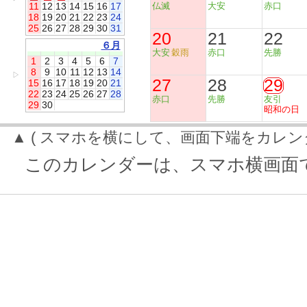
11
12
13
14
15
16
17
仏滅
大安
赤口
18
19
20
21
22
23
24
25
26
27
28
29
30
31
20
21
22
６月
大安
穀雨
赤口
先勝
1
2
3
4
5
6
7
8
9
10
11
12
13
14
▷
27
28
29
15
16
17
18
19
20
21
22
23
24
25
26
27
28
赤口
先勝
友引
29
30
昭和の日
▲ ( スマホを横にして、画面下端をカレン
このカレンダーは、スマホ横画面