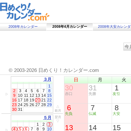
2008年カレンダー
2008年4月カレンダー
2008年大安カレン
©
2003-2026 日めくり！カレンダー.com
３月
日
月
火
1
30
31
1
2
3
4
5
6
7
8
赤口
先勝
友引
▷
9
10
11
12
13
14
15
16
17
18
19
20
21
22
23
24
25
26
27
28
29
6
7
8
△
30
31
前月
先負
仏滅
大安
５月
翌月
▽
1
2
3
13
14
15
4
5
6
7
8
9
10
▷