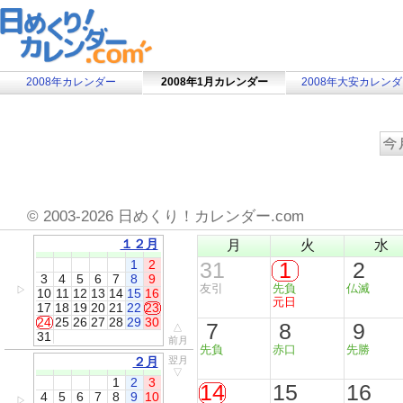
2008年カレンダー
2008年1月カレンダー
2008年大安カレン
©
2003-2026 日めくり！カレンダー.com
１２月
月
火
水
1
2
31
1
2
3
4
5
6
7
8
9
友引
先負
仏滅
▷
10
11
12
13
14
15
16
元日
17
18
19
20
21
22
23
24
25
26
27
28
29
30
7
8
9
△
31
前月
先負
赤口
先勝
２月
翌月
▽
1
2
3
14
15
16
4
5
6
7
8
9
10
▷