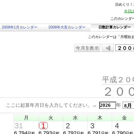
日めくり！カ
今日は
このカレンダ
2008年1月カレンダー
2008年大安カレンダー
日数計算カレンダー
このカレンダーは「月曜始
平成２０
２０
年
ここに起算年月日を入力してください。→
月
火
水
木
金
31
1
2
3
4
6,794
6,793
6,792
6,791
6,790