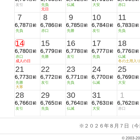
友引
先負
仏滅
大安
赤口
元日
7
8
9
10
11
6,787
6,786
6,785
6,784
6,783
先負
赤口
先勝
友引
先負
14
15
16
17
18
6,780
6,779
6,778
6,777
6,776
赤口
先勝
友引
先負
仏滅
成人の日
冬の土用入
21
22
23
24
25
6,773
6,772
6,771
6,770
6,769
先勝
友引
先負
仏滅
大安
大寒
28
29
30
31
1
6,766
6,765
6,764
6,763
6,762
友引
先負
仏滅
大安
赤口
※２０２６年８月７日（今
© 2003