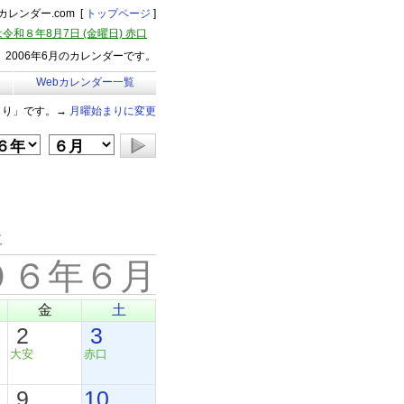
レンダー.com [
トップページ
]
令和８年8月7日 (金曜日) 赤口
2006年6月のカレンダーです。
Webカレンダー一覧
まり」です。→
月曜始まりに変更
年
０６年６月
金
土
2
3
大安
赤口
9
10