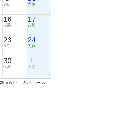
赤口
先勝
16
17
先勝
友引
23
24
友引
先負
30
1
仏滅
大安
-2026 日めくり！カレンダー.com