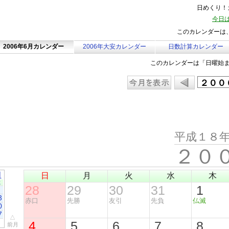
日めくり！カ
今日は
このカレンダーは、
2006年6月カレンダー
2006年大安カレンダー
日数計算カレンダー
このカレンダーは「日曜始
平成１８
２０
月
日
月
火
水
木
土
28
29
30
31
1
3
赤口
先勝
友引
先負
仏滅
0
7
△
4
5
6
7
8
前月