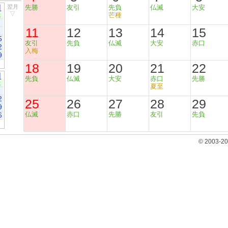
月
翌月
先勝
友引
先負
仏滅
大安
▽
芒種
土
11
12
13
14
15
5
友引
先負
仏滅
大安
赤口
2
入梅
9
18
19
20
21
22
月
先負
仏滅
大安
赤口
先勝
土
夏至
2
25
26
27
28
29
9
仏滅
赤口
先勝
友引
先負
6
© 2003