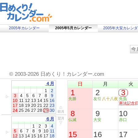
2005年カレンダー
2005年5月カレンダー
2005年大安カレン
©
2003-2026 日めくり！カレンダー.com
４月
日
月
火
1
2
1
2
3
3
4
5
6
7
8
9
▷
先勝
友引
八十八夜
先負
10
11
12
13
14
15
16
憲法記念
17
18
19
20
21
22
23
△
24
25
26
27
28
29
30
8
9
10
前月
６月
翌月
仏滅
大安
赤口
▽
1
2
3
4
5
6
7
8
9
10
11
15
16
17
▷
12
13
14
15
16
17
18