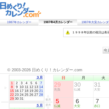
1987年カレンダー
1987年4月カレンダー
1987年大安カレン
１９９８年以前の祝日は表
©
2003-2026 日めくり！カレンダー.com
３月
日
月
火
1
2
3
4
5
6
7
29
30
31
8
9
10
11
12
13
14
▷
先負
仏滅
大安
15
16
17
18
19
20
21
22
23
24
25
26
27
28
△
29
30
31
5
6
7
前月
５月
翌月
仏滅
大安
赤口
▽