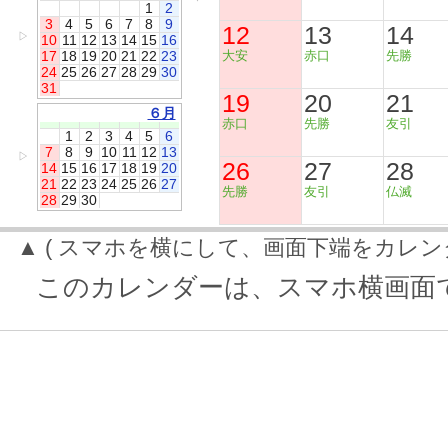
1
2
3
4
5
6
7
8
9
12
13
14
▷
10
11
12
13
14
15
16
17
18
19
20
21
22
23
大安
赤口
先勝
24
25
26
27
28
29
30
31
19
20
21
６月
赤口
先勝
友引
1
2
3
4
5
6
7
8
9
10
11
12
13
▷
26
27
28
14
15
16
17
18
19
20
21
22
23
24
25
26
27
先勝
友引
仏滅
28
29
30
▲ ( スマホを横にして、画面下端をカレン
このカレンダーは、スマホ横画面