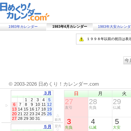
1983年カレンダー
1983年4月カレンダー
1983年大安カレン
１９９８年以前の祝日は表
©
2003-2026 日めくり！カレンダー.com
３月
日
月
火
1
2
3
4
5
27
28
29
6
7
8
9
10
11
12
▷
友引
先負
仏滅
13
14
15
16
17
18
19
20
21
22
23
24
25
26
△
27
28
29
30
31
3
4
5
前月
５月
翌月
先負
仏滅
大安
▽