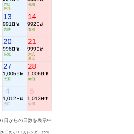
赤口
先勝
芒種
13
14
991
992
先勝
友引
20
21
998
999
仏滅
大安
夏至
27
28
1,005
1,006
大安
赤口
4
5
1,012
1,013
赤口
先勝
６日からの日数を表示中
-2026 日めくり！カレンダー.com