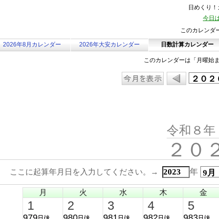
日めくり！カ
今日は
このカレンダ
2026年8月カレンダー
2026年大安カレンダー
日数計算カレンダー
このカレンダーは「月曜始
令和８年
２０
年
ここに起算年月日を入力してください。→
月
火
水
木
金
1
2
3
4
5
979
980
981
982
983