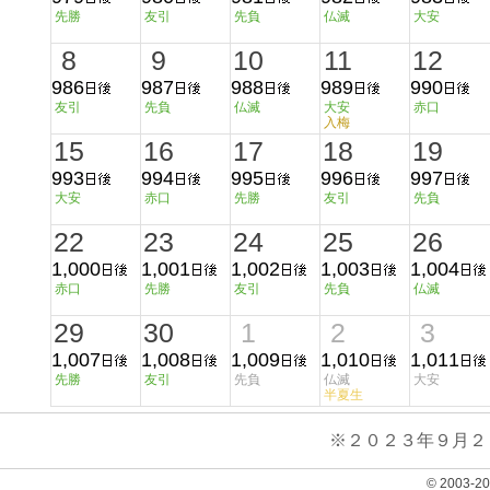
先勝
友引
先負
仏滅
大安
8
9
10
11
12
986
987
988
989
990
友引
先負
仏滅
大安
赤口
入梅
15
16
17
18
19
993
994
995
996
997
大安
赤口
先勝
友引
先負
22
23
24
25
26
1,000
1,001
1,002
1,003
1,004
赤口
先勝
友引
先負
仏滅
29
30
1
2
3
1,007
1,008
1,009
1,010
1,011
先勝
友引
先負
仏滅
大安
半夏生
※２０２３年９月２
© 2003