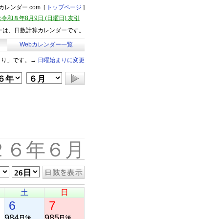
レンダー.com [
トップページ
]
令和８年8月9日 (日曜日) 友引
ーは、日数計算カレンダーです。
Webカレンダー一覧
まり」です。→
日曜始まりに変更
２６年６月
土
日
6
7
984
985