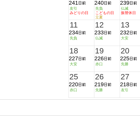
241
240
239
友引
先負
仏滅
みどりの日
こどもの日
振替休日
立夏
11
12
13
234
233
232
先負
仏滅
大安
18
19
20
227
226
225
大安
赤口
先勝
25
26
27
220
219
218
赤口
先勝
友引