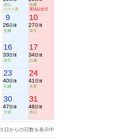
赤口
先勝
八十八夜
憲法記念日
9
10
26
27
先勝
友引
16
17
33
34
友引
仏滅
23
24
40
41
仏滅
大安
30
31
47
48
大安
赤口
３日からの日数を表示中