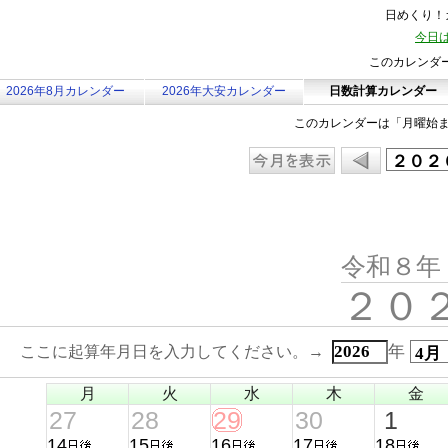
日めくり！カ
今日は
このカレンダ
2026年8月カレンダー
2026年大安カレンダー
日数計算カレンダー
このカレンダーは「月曜始
令和８年
２０
年
ここに起算年月日を入力してください。→
月
火
水
木
金
27
28
29
30
1
14
15
16
17
18