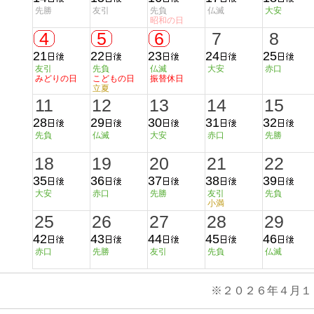
先勝
友引
先負
仏滅
大安
昭和の日
4
5
6
7
8
21
22
23
24
25
友引
先負
仏滅
大安
赤口
みどりの日
こどもの日
振替休日
立夏
11
12
13
14
15
28
29
30
31
32
先負
仏滅
大安
赤口
先勝
18
19
20
21
22
35
36
37
38
39
大安
赤口
先勝
友引
先負
小満
25
26
27
28
29
42
43
44
45
46
赤口
先勝
友引
先負
仏滅
※２０２６年４月１