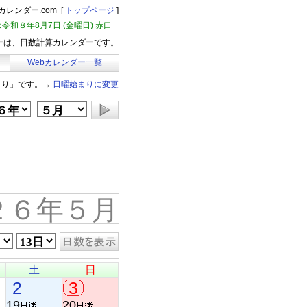
レンダー.com [
トップページ
]
令和８年8月7日 (金曜日) 赤口
ーは、日数計算カレンダーです。
Webカレンダー一覧
まり」です。→
日曜始まりに変更
２６年５月
土
日
2
3
19
20