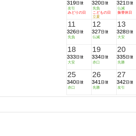
319
320
321
友引
先負
仏滅
みどりの日
こどもの日
振替休日
立夏
11
12
13
326
327
328
先負
仏滅
大安
18
19
20
333
334
335
大安
赤口
先勝
25
26
27
340
341
342
赤口
先勝
友引