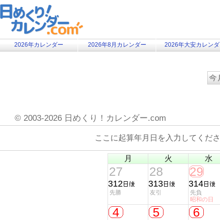
2026年カレンダー
2026年8月カレンダー
2026年大安カレン
©
2003-2026 日めくり！カレンダー.com
ここに起算年月日を入力してくだ
月
火
水
27
28
29
312
313
314
先勝
友引
先負
昭和の日
4
5
6