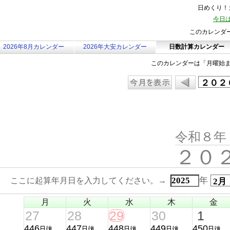
日めくり！カ
今日は
このカレンダ
2026年8月カレンダー
2026年大安カレンダー
日数計算カレンダー
このカレンダーは「月曜始
令和８年
２０
年
ここに起算年月日を入力してください。→
月
火
水
木
金
27
28
29
30
1
446
447
448
449
450