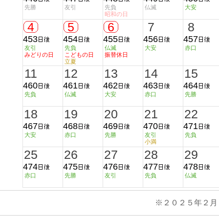
先勝
友引
先負
仏滅
大安
昭和の日
4
5
6
7
8
453
454
455
456
457
友引
先負
仏滅
大安
赤口
みどりの日
こどもの日
振替休日
立夏
11
12
13
14
15
460
461
462
463
464
先負
仏滅
大安
赤口
先勝
18
19
20
21
22
467
468
469
470
471
大安
赤口
先勝
友引
先負
小満
25
26
27
28
29
474
475
476
477
478
赤口
先勝
友引
先負
仏滅
※２０２５年２月