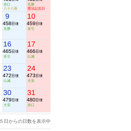
赤口
先勝
八十八夜
憲法記念日
9
10
458
459
先勝
友引
16
17
465
466
友引
仏滅
23
24
472
473
仏滅
大安
30
31
479
480
大安
赤口
５日からの日数を表示中