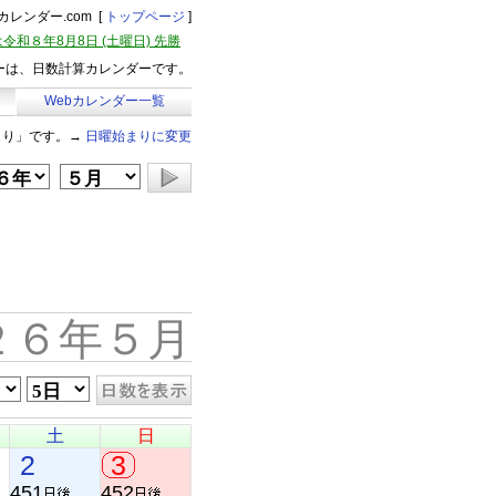
レンダー.com [
トップページ
]
令和８年8月8日 (土曜日) 先勝
ーは、日数計算カレンダーです。
Webカレンダー一覧
まり」です。→
日曜始まりに変更
２６年５月
土
日
2
3
451
452