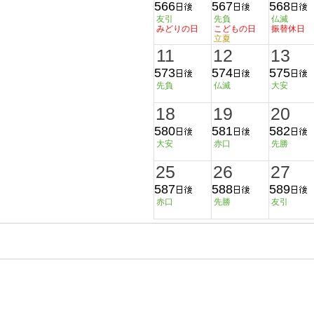
566
567
568
友引
先負
仏滅
みどりの日
こどもの日
振替休日
立夏
11
12
13
573
574
575
先負
仏滅
大安
18
19
20
580
581
582
大安
赤口
先勝
25
26
27
587
588
589
赤口
先勝
友引