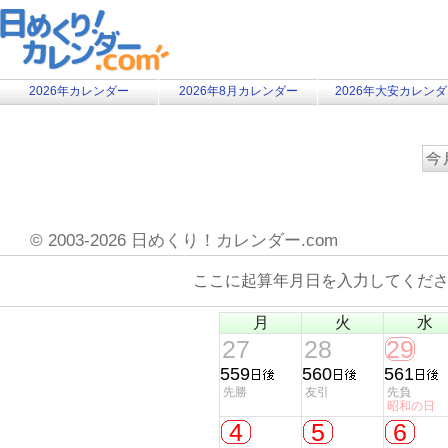
2026年カレンダー
2026年8月カレンダー
2026年大安カレン
©
2003-2026 日めくり！カレンダー.com
ここに起算年月日を入力してくだ
月
火
水
27
28
29
559
560
561
先勝
友引
先負
昭和の日
4
5
6