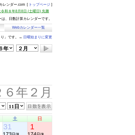
レンダー.com [
トップページ
]
令和８年8月8日 (土曜日) 先勝
ーは、日数計算カレンダーです。
Webカレンダー一覧
まり」です。→
日曜始まりに変更
２６年２月
土
日
31
1
173
174