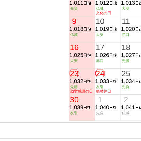
1,011
1,012
1,013
先負
仏滅
大安
文化の日
9
10
11
1,018
1,019
1,020
仏滅
大安
赤口
16
17
18
1,025
1,026
1,027
大安
赤口
先勝
23
24
25
1,032
1,033
1,034
先勝
友引
先負
勤労感謝の日
振替休日
30
1
2
1,039
1,040
1,041
友引
先負
仏滅