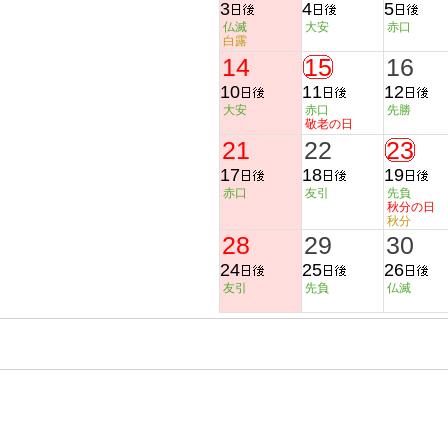
3
4
5
仏滅
大安
赤口
白露
14
15
16
10
11
12
大安
赤口
先勝
敬老の日
21
22
23
17
18
19
赤口
友引
先負
秋分の日
秋分
28
29
30
24
25
26
友引
先負
仏滅