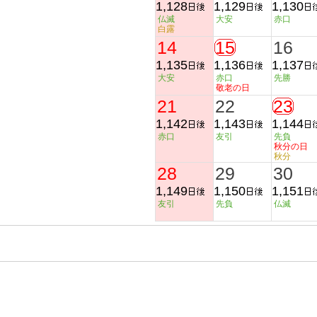
1,128
1,129
1,130
仏滅
大安
赤口
白露
14
15
16
1,135
1,136
1,137
大安
赤口
先勝
敬老の日
21
22
23
1,142
1,143
1,144
赤口
友引
先負
秋分の日
秋分
28
29
30
1,149
1,150
1,151
友引
先負
仏滅