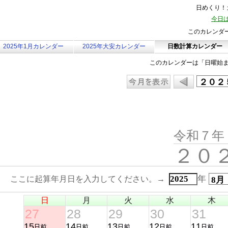
日めくり！カ
今日は
このカレンダ
2025年1月カレンダー
2025年大安カレンダー
日数計算カレンダー
このカレンダーは「日曜始
令和７年
２０
年
ここに起算年月日を入力してください。→
日
月
火
水
木
27
28
29
30
31
15
14
13
12
11