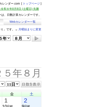
レンダー.com [
トップページ
]
令和８年8月8日 (土曜日) 先勝
ーは、日数計算カレンダーです。
Webカレンダー一覧
まり」です。→
月曜始まりに変更
２５年８月
金
土
1
2
10
9