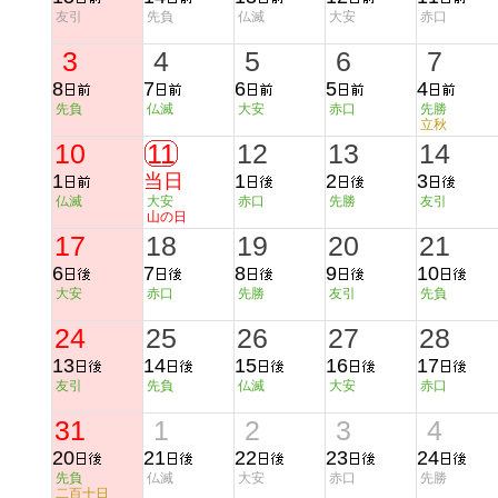
友引
先負
仏滅
大安
赤口
3
4
5
6
7
8
7
6
5
4
先負
仏滅
大安
赤口
先勝
立秋
10
11
12
13
14
1
当日
1
2
3
仏滅
大安
赤口
先勝
友引
山の日
17
18
19
20
21
6
7
8
9
10
大安
赤口
先勝
友引
先負
24
25
26
27
28
13
14
15
16
17
友引
先負
仏滅
大安
赤口
31
1
2
3
4
20
21
22
23
24
先負
仏滅
大安
赤口
先勝
二百十日