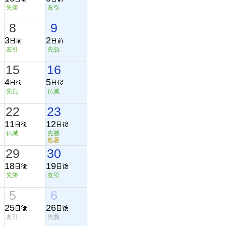
先勝
友引
8
9
3
2
友引
先負
15
16
4
5
先負
仏滅
22
23
11
12
仏滅
先勝
処暑
29
30
18
19
先勝
友引
5
6
25
26
友引
先負