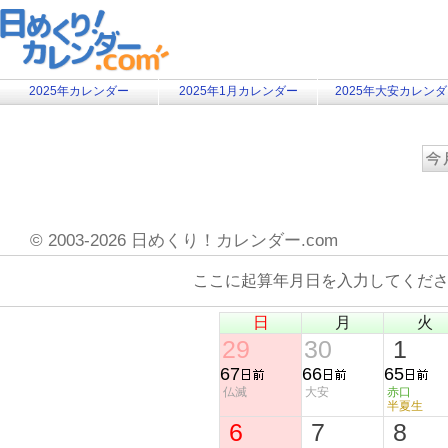
2025年カレンダー
2025年1月カレンダー
2025年大安カレン
©
2003-2026 日めくり！カレンダー.com
ここに起算年月日を入力してくだ
日
月
火
29
30
1
67
66
65
仏滅
大安
赤口
半夏生
6
7
8