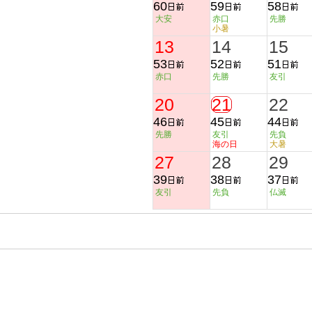
60
59
58
大安
赤口
先勝
小暑
13
14
15
53
52
51
赤口
先勝
友引
20
21
22
46
45
44
先勝
友引
先負
海の日
大暑
27
28
29
39
38
37
友引
先負
仏滅