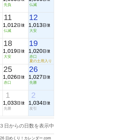
先負
仏滅
11
12
1,012
1,013
仏滅
大安
18
19
1,019
1,020
大安
赤口
夏の土用入り
25
26
1,026
1,027
赤口
先勝
1
2
1,033
1,034
先勝
友引
３日からの日数を表示中
-2026 日めくり！カレンダー.com