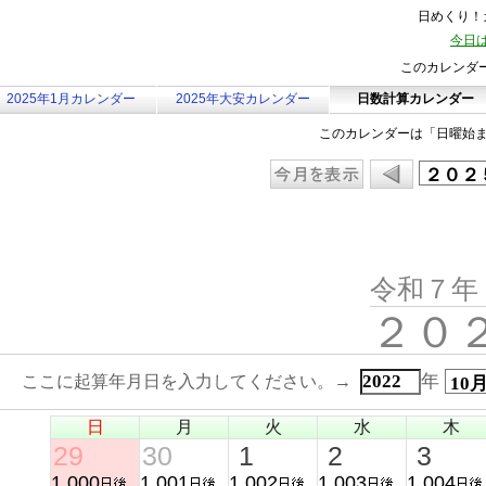
日めくり！カ
今日は
このカレンダ
2025年1月カレンダー
2025年大安カレンダー
日数計算カレンダー
このカレンダーは「日曜始
令和７年
２０
年
ここに起算年月日を入力してください。→
日
月
火
水
木
29
30
1
2
3
1,000
1,001
1,002
1,003
1,004