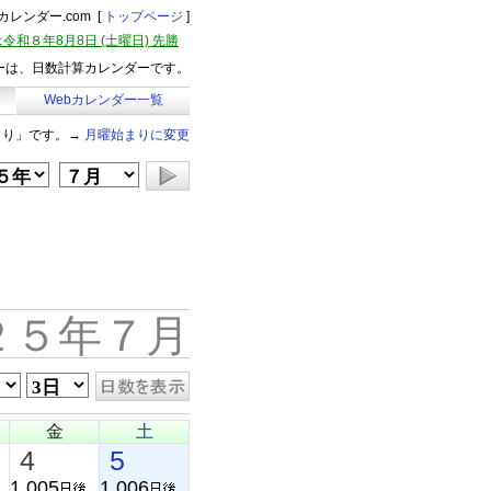
レンダー.com [
トップページ
]
令和８年8月8日 (土曜日) 先勝
ーは、日数計算カレンダーです。
Webカレンダー一覧
まり」です。→
月曜始まりに変更
２５年７月
金
土
4
5
1,005
1,006