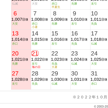
仏滅
大安
赤口
先勝
友引
半夏生
6
7
8
9
10
1,007
1,008
1,009
1,010
1,011
大安
赤口
先勝
友引
先負
小暑
13
14
15
16
17
1,014
1,015
1,016
1,017
1,018
赤口
先勝
友引
先負
仏滅
20
21
22
23
24
1,021
1,022
1,023
1,024
1,025
先勝
友引
先負
仏滅
大安
海の日
大暑
27
28
29
30
31
1,028
1,029
1,030
1,031
1,032
友引
先負
仏滅
大安
赤口
※２０２２年１０月
© 2003