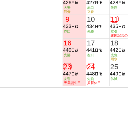
426
427
428
大安
赤口
先勝
節分
立春
9
10
11
433
434
435
赤口
先勝
友引
建国記念の
16
17
18
440
441
442
先勝
友引
先負
雨水
23
24
25
447
448
449
友引
先負
仏滅
天皇誕生日
振替休日