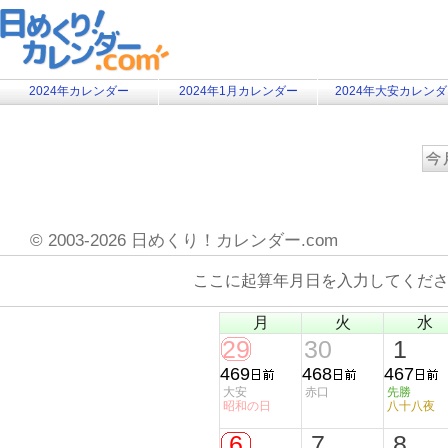
2024年カレンダー
2024年1月カレンダー
2024年大安カレン
©
2003-2026 日めくり！カレンダー.com
ここに起算年月日を入力してくだ
月
火
水
29
30
1
469
468
467
大安
赤口
先勝
昭和の日
八十八夜
6
7
8