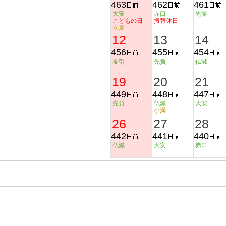
463
462
461
大安
赤口
先勝
こどもの日
振替休日
立夏
12
13
14
456
455
454
友引
先負
仏滅
19
20
21
449
448
447
先負
仏滅
大安
小満
26
27
28
442
441
440
仏滅
大安
赤口