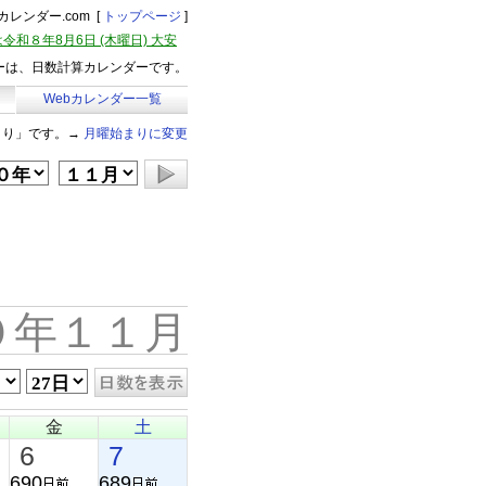
レンダー.com [
トップページ
]
令和８年8月6日 (木曜日) 大安
ーは、日数計算カレンダーです。
Webカレンダー一覧
まり」です。→
月曜始まりに変更
０年１１月
金
土
6
7
690
689