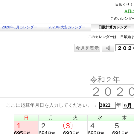
日めくり！カ
今日は
このカレンダ
2020年1月カレンダー
2020年大安カレンダー
日数計算カレンダー
このカレンダーは「日曜始
令和２年
２０２
年
ここに起算年月日を入力してください。→
日
月
火
水
木
1
2
3
4
5
695
694
693
692
691