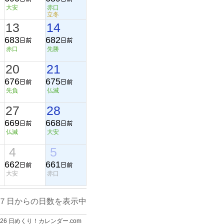
大安
赤口
立冬
13
14
683
682
赤口
先勝
20
21
676
675
先負
仏滅
27
28
669
668
仏滅
大安
4
5
662
661
大安
赤口
７日からの日数を表示中
-2026 日めくり！カレンダー.com