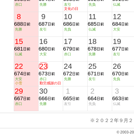
赤口
先勝
友引
先負
仏滅
文化の日
8
9
10
11
12
688
687
686
685
684
先勝
友引
先負
仏滅
大安
15
16
17
18
19
681
680
679
678
677
仏滅
大安
赤口
先勝
友引
22
23
24
25
26
674
673
672
671
670
大安
赤口
先勝
友引
先負
小雪
勤労感謝の日
29
30
1
2
3
667
666
665
664
663
赤口
先勝
友引
先負
仏滅
※２０２２年９月２
© 2003