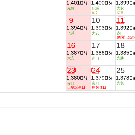
1,401
1,400
1,399
先負
仏滅
大安
節分
立春
9
10
11
1,394
1,393
1,392
仏滅
大安
赤口
建国記念の
16
17
18
1,387
1,386
1,385
大安
赤口
先勝
23
24
25
1,380
1,379
1,378
赤口
友引
先負
天皇誕生日
振替休日