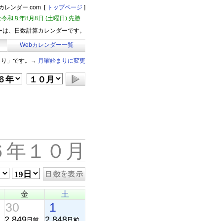
レンダー.com [
トップページ
]
令和８年8月8日 (土曜日) 先勝
ーは、日数計算カレンダーです。
Webカレンダー一覧
まり」です。→
月曜始まりに変更
６年１０月
金
土
30
1
2,849
2,848