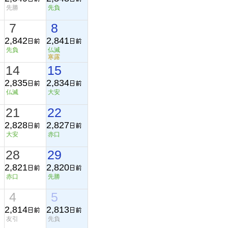
先勝
先負
7
8
2,842
2,841
先負
仏滅
寒露
14
15
2,835
2,834
仏滅
大安
21
22
2,828
2,827
大安
赤口
り
28
29
2,821
2,820
赤口
先勝
4
5
2,814
2,813
友引
先負