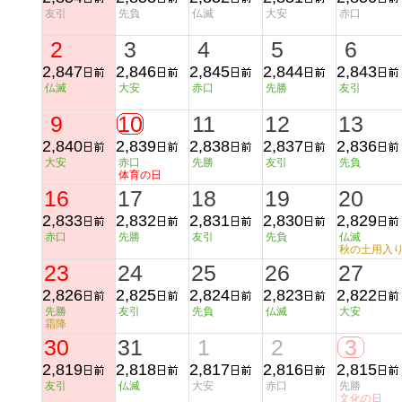
友引
先負
仏滅
大安
赤口
2
3
4
5
6
2,847
2,846
2,845
2,844
2,843
仏滅
大安
赤口
先勝
友引
9
10
11
12
13
2,840
2,839
2,838
2,837
2,836
大安
赤口
先勝
友引
先負
体育の日
16
17
18
19
20
2,833
2,832
2,831
2,830
2,829
赤口
先勝
友引
先負
仏滅
秋の土用入
23
24
25
26
27
2,826
2,825
2,824
2,823
2,822
先勝
友引
先負
仏滅
大安
霜降
30
31
1
2
3
2,819
2,818
2,817
2,816
2,815
友引
仏滅
大安
赤口
先勝
文化の日