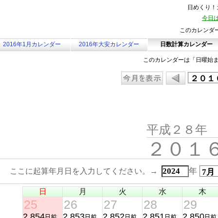
日めくり！カ
今日は
このカレンダ
2016年1月カレンダー
2016年大安カレンダー
日数計算カレンダー
このカレンダーは「日曜始
平成２８年
２０１
年
ここに起算年月日を入力してください。→
日
月
火
水
木
25
26
27
28
29
2,854
2,853
2,852
2,851
2,850