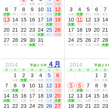
赤口
先勝
友引
先負
仏滅
6
7
8
9
10
11
12
3
4
5
6
7
大安
赤口
先勝
友引
先負
仏滅
大安
仏滅
大安
赤口
先勝
友引
13
14
15
16
17
18
19
10
11
12
13
14
赤口
先勝
友引
先負
仏滅
大安
赤口
大安
赤口
先勝
友引
先負
20
21
22
23
24
25
26
17
18
19
20
21
先勝
友引
先負
仏滅
大安
赤口
先勝
赤口
先勝
友引
先負
仏滅
27
28
29
30
31
24
25
26
27
28
友引
先負
仏滅
大安
先勝
先勝
友引
先負
仏滅
大安
４月
2014
2014
平成２６年
平成２６
月
火
水
木
金
土
日
月
火
水
木
金
1
2
3
4
5
6
1
2
仏滅
大安
赤口
先勝
友引
先負
赤口
先勝
7
8
9
10
11
12
13
5
6
7
8
9
仏滅
大安
赤口
先勝
友引
先負
仏滅
仏滅
大安
赤口
先勝
友引
14
15
16
17
18
19
20
12
13
14
15
16
大安
赤口
先勝
友引
先負
仏滅
大安
大安
赤口
先勝
友引
先負
21
22
23
24
25
26
27
19
20
21
22
23