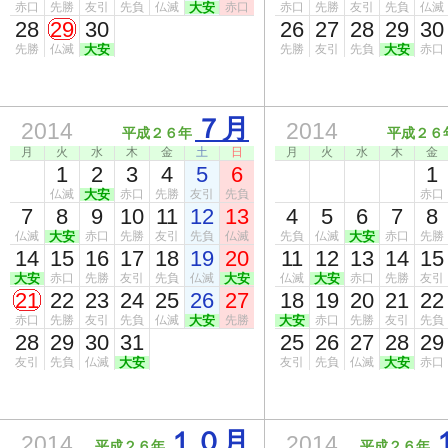
赤口
先勝
友引
先負
仏滅
大安
赤口
赤口
先勝
友引
先負
仏滅
28
29
30
26
27
28
29
30
先勝
仏滅
大安
先勝
友引
先負
大安
赤口
７月
2014
2014
平成２６年
平成２６
月
火
水
木
金
土
日
月
火
水
木
金
1
2
3
4
5
6
1
仏滅
大安
赤口
先勝
友引
先負
赤口
7
8
9
10
11
12
13
4
5
6
7
8
仏滅
大安
赤口
先勝
友引
先負
仏滅
先負
仏滅
大安
赤口
先勝
14
15
16
17
18
19
20
11
12
13
14
15
大安
赤口
先勝
友引
先負
仏滅
大安
仏滅
大安
赤口
先勝
友引
21
22
23
24
25
26
27
18
19
20
21
22
赤口
先勝
友引
先負
仏滅
大安
先勝
大安
赤口
先勝
友引
先負
28
29
30
31
25
26
27
28
29
友引
先負
仏滅
大安
友引
先負
仏滅
大安
赤口
１０月
2014
2014
平成２６年
平成２６年