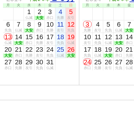
月
火
水
木
金
土
日
月
火
水
木
金
1
2
3
4
5
仏滅
大安
赤口
先勝
友引
6
7
8
9
10
11
12
3
4
5
6
7
先負
仏滅
大安
赤口
先勝
友引
先負
先勝
友引
先負
仏滅
大安
13
14
15
16
17
18
19
10
11
12
13
14
仏滅
大安
赤口
先勝
友引
先負
仏滅
友引
先負
仏滅
大安
赤口
20
21
22
23
24
25
26
17
18
19
20
21
大安
赤口
先勝
友引
先負
仏滅
大安
先負
仏滅
大安
赤口
先勝
27
28
29
30
31
24
25
26
27
28
赤口
先勝
友引
先負
仏滅
赤口
先勝
友引
先負
仏滅