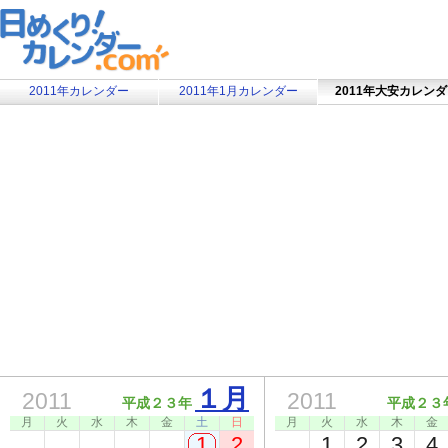
2011年カレンダー
2011年1月カレンダー
2011年大安カレン
１月
2011
2011
平成２３年
平成２３
月
火
水
木
金
土
日
月
火
水
木
金
1
2
1
2
3
4