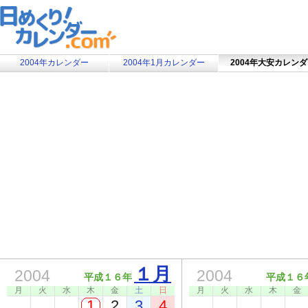
2004年カレンダー
2004年1月カレンダー
2004年大安カレン
１月
2004
2004
平成１６年
平成１６
月
火
水
木
金
土
日
月
火
水
木
金
1
2
3
4