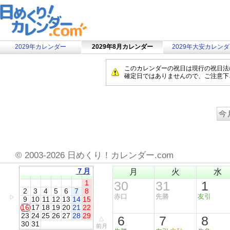
2029年カレンダー
2029年8月カレンダー
2029年大安カレン
このカレンダーの祝日は現行の祝日法
確定日ではありませんので、ご注意下
©
2003-2026 日めくり！カレンダー.com
７月
月
火
水
1
30
31
1
2
3
4
5
6
7
8
赤口
先勝
友引
▷
9
10
11
12
13
14
15
16
17
18
19
20
21
22
23
24
25
26
27
28
29
6
7
8
△
30
31
前月