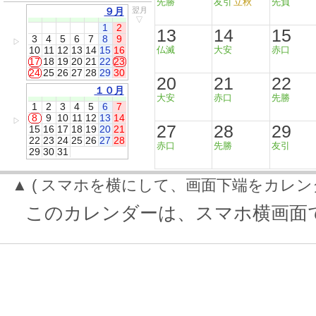
先勝
友引
立秋
先負
９月
翌月
▽
1
2
13
14
15
3
4
5
6
7
8
9
▷
10
11
12
13
14
15
16
仏滅
大安
赤口
17
18
19
20
21
22
23
24
25
26
27
28
29
30
20
21
22
１０月
大安
赤口
先勝
1
2
3
4
5
6
7
8
9
10
11
12
13
14
▷
27
28
29
15
16
17
18
19
20
21
22
23
24
25
26
27
28
赤口
先勝
友引
29
30
31
▲ ( スマホを横にして、画面下端をカレン
このカレンダーは、スマホ横画面