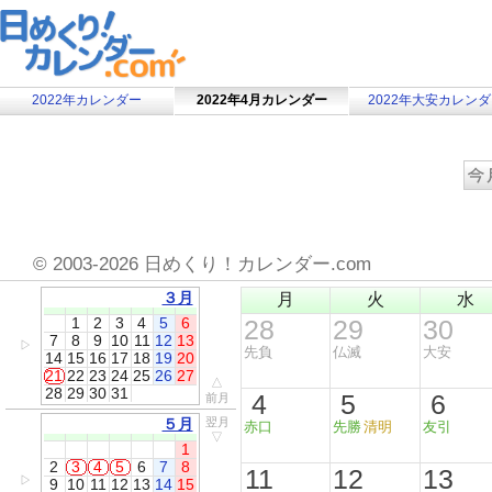
2022年カレンダー
2022年4月カレンダー
2022年大安カレン
©
2003-2026 日めくり！カレンダー.com
３月
月
火
水
1
2
3
4
5
6
28
29
30
7
8
9
10
11
12
13
▷
先負
仏滅
大安
14
15
16
17
18
19
20
21
22
23
24
25
26
27
△
28
29
30
31
4
5
6
前月
５月
翌月
赤口
先勝
清明
友引
▽
1
2
3
4
5
6
7
8
11
12
13
▷
9
10
11
12
13
14
15