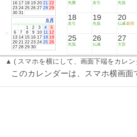
16
17
18
19
20
21
22
先勝
友引
先負
23
24
25
26
27
28
29
30
31
18
19
20
６月
友引
先負
仏滅
穀雨
1
2
3
4
5
6
7
8
9
10
11
12
▷
25
26
27
13
14
15
16
17
18
19
20
21
22
23
24
25
26
先負
仏滅
大安
27
28
29
30
▲ ( スマホを横にして、画面下端をカレン
このカレンダーは、スマホ横画面