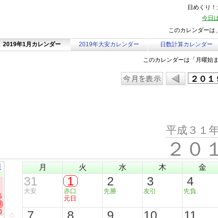
日めくり！カ
今日は
このカレンダーは、
2019年1月カレンダー
2019年大安カレンダー
日数計算カレンダー
このカレンダーは「月曜始
平成３１
２０
月
月
火
水
木
金
日
31
1
2
3
4
大安
赤口
先勝
友引
先負
6
元日
3
0
7
8
9
10
11
△