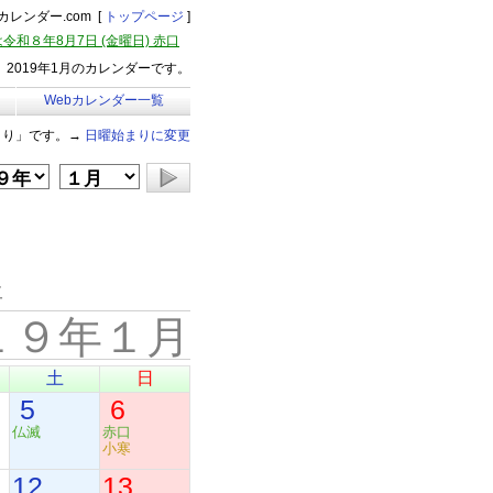
レンダー.com [
トップページ
]
令和８年8月7日 (金曜日) 赤口
2019年1月のカレンダーです。
Webカレンダー一覧
まり」です。→
日曜始まりに変更
年
１９年１月
土
日
5
6
仏滅
赤口
小寒
12
13