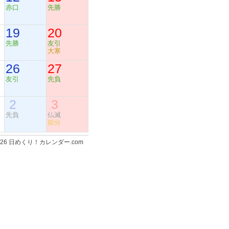
赤口
先勝
19
20
先勝
友引
大寒
26
27
友引
先負
2
3
先負
仏滅
節分
-2026 日めくり！カレンダー.com