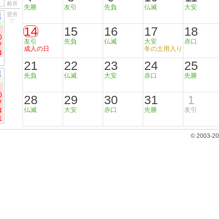
前月
先勝
友引
先負
仏滅
大安
月
翌月
▽
日
14
15
16
17
18
0
友引
先負
仏滅
大安
赤口
7
成人の日
冬の土用入り
4
21
22
23
24
25
月
先負
仏滅
大安
赤口
先勝
日
0
28
29
30
31
1
7
仏滅
大安
赤口
先勝
友引
4
1
© 2003