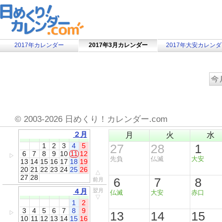
2017年カレンダー
2017年3月カレンダー
2017年大安カレン
©
2003-2026 日めくり！カレンダー.com
２月
月
火
水
1
2
3
4
5
27
28
1
6
7
8
9
10
11
12
▷
先負
仏滅
大安
13
14
15
16
17
18
19
20
21
22
23
24
25
26
△
27
28
6
7
8
前月
４月
翌月
仏滅
大安
赤口
▽
1
2
3
4
5
6
7
8
9
13
14
15
▷
10
11
12
13
14
15
16