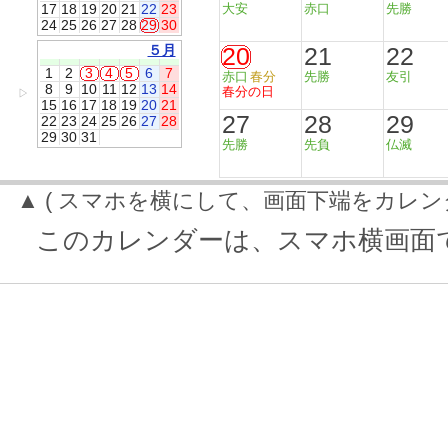
17
18
19
20
21
22
23
大安
赤口
先勝
24
25
26
27
28
29
30
５月
20
21
22
1
2
3
4
5
6
7
赤口
春分
先勝
友引
8
9
10
11
12
13
14
春分の日
▷
15
16
17
18
19
20
21
27
28
29
22
23
24
25
26
27
28
29
30
31
先勝
先負
仏滅
▲ ( スマホを横にして、画面下端をカレン
このカレンダーは、スマホ横画面