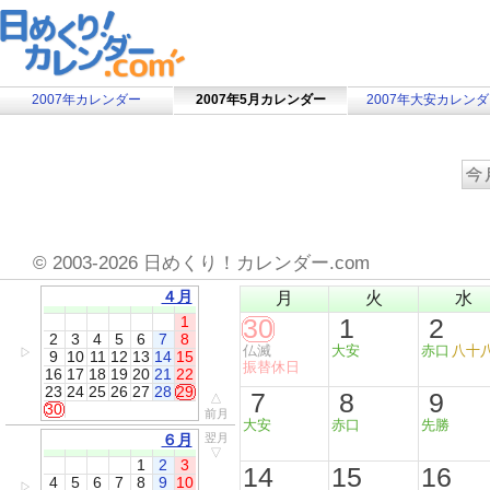
2007年カレンダー
2007年5月カレンダー
2007年大安カレン
©
2003-2026 日めくり！カレンダー.com
４月
月
火
水
1
30
1
2
2
3
4
5
6
7
8
仏滅
大安
赤口
八十
▷
9
10
11
12
13
14
15
振替休日
16
17
18
19
20
21
22
23
24
25
26
27
28
29
7
8
9
△
30
前月
大安
赤口
先勝
６月
翌月
▽
1
2
3
14
15
16
4
5
6
7
8
9
10
▷