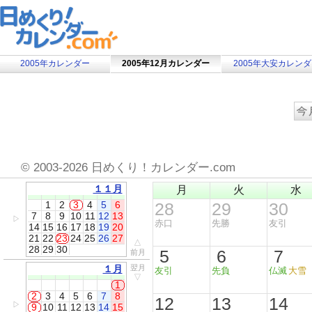
2005年カレンダー
2005年12月カレンダー
2005年大安カレン
©
2003-2026 日めくり！カレンダー.com
１１月
月
火
水
1
2
3
4
5
6
28
29
30
7
8
9
10
11
12
13
▷
赤口
先勝
友引
14
15
16
17
18
19
20
21
22
23
24
25
26
27
△
28
29
30
5
6
7
前月
１月
翌月
友引
先負
仏滅
大雪
▽
1
2
3
4
5
6
7
8
12
13
14
▷
9
10
11
12
13
14
15