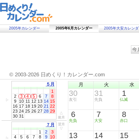
2005年カレンダー
2005年6月カレンダー
2005年大安カレン
©
2003-2026 日めくり！カレンダー.com
５月
月
火
水
1
30
31
1
2
3
4
5
6
7
8
友引
先負
仏滅
▷
9
10
11
12
13
14
15
16
17
18
19
20
21
22
23
24
25
26
27
28
29
6
7
8
△
30
31
前月
先負
大安
赤口
７月
翌月
▽
1
2
3
13
14
15
4
5
6
7
8
9
10
▷