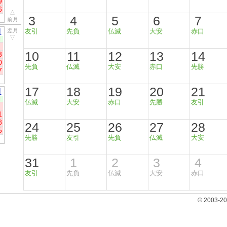
9
6
△
3
4
5
6
7
前月
月
翌月
友引
先負
仏滅
大安
赤口
▽
日
10
11
12
13
14
3
0
先負
仏滅
大安
赤口
先勝
7
17
18
19
20
21
月
日
仏滅
大安
赤口
先勝
友引
1
8
24
25
26
27
28
5
先勝
友引
先負
仏滅
大安
31
1
2
3
4
友引
先負
仏滅
大安
赤口
© 2003