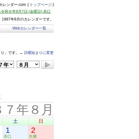
レンダー.com [
トップページ
]
令和８年8月7日 (金曜日) 赤口
1987年8月のカレンダーです。
Webカレンダー一覧
まり」です。→
日曜始まりに変更
年
８７年８月
土
日
1
2
赤口
先勝