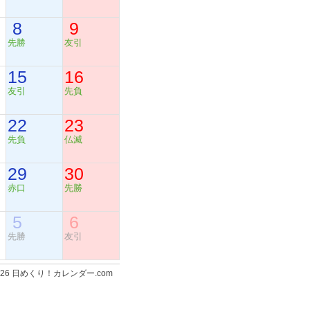
8
9
先勝
友引
15
16
友引
先負
22
23
先負
仏滅
29
30
赤口
先勝
5
6
先勝
友引
-2026 日めくり！カレンダー.com