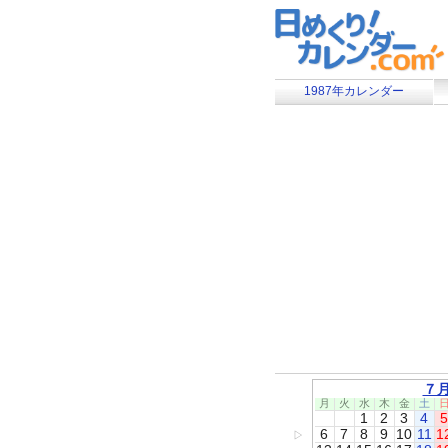
1987年カレンダー
７
月
火
水
木
金
土
1
2
3
4
5
6
7
8
9
10
11
1
▷