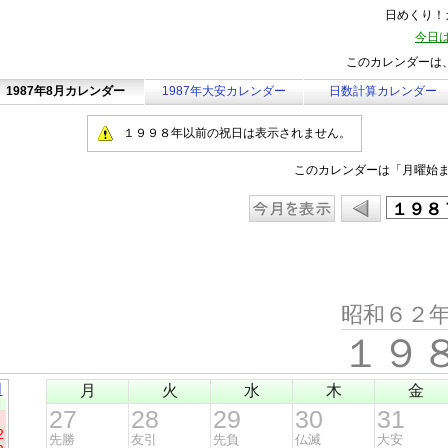
日めくり！カ
今日は
このカレンダーは、
1987年8月カレンダー
1987年大安カレンダー
日数計算カレンダー
１９９８年以前の祝日は表示されません。
このカレンダーは「月曜始
昭和６２
１９
月
月
火
水
木
金
日
27
28
29
30
31
2
先勝
友引
先負
仏滅
大安