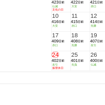
423
422
421
仏滅
大安
赤口
文化の日
10
11
12
416
415
414
大安
赤口
先勝
17
18
19
409
408
407
赤口
先勝
友引
24
25
26
402
401
400
友引
先負
仏滅
振替休日