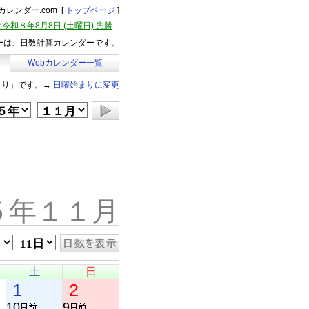
レンダー.com [
トップページ
]
令和８年8月8日 (土曜日) 先勝
ーは、日数計算カレンダーです。
Webカレンダー一覧
まり」です。→
日曜始まりに変更
５年１１月
土
日
1
2
10
9