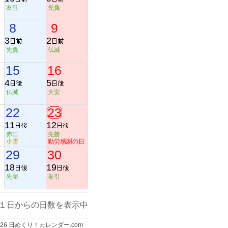
友引
先負
8
9
3
2
先負
仏滅
15
16
4
5
仏滅
大安
22
23
11
12
赤口
先勝
小雪
勤労感謝の日
29
30
18
19
先勝
友引
１日からの日数を表示中
-2026 日めくり！カレンダー.com