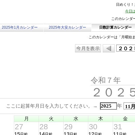
日めくり！カ
今日は
このカレンダ
2025年1月カレンダー
2025年大安カレンダー
日数計算カレンダー
このカレンダーは「月曜始
令和７年
２０２
年
ここに起算年月日を入力してください。→
月
火
水
木
金
27
28
29
30
31
15
14
13
12
11