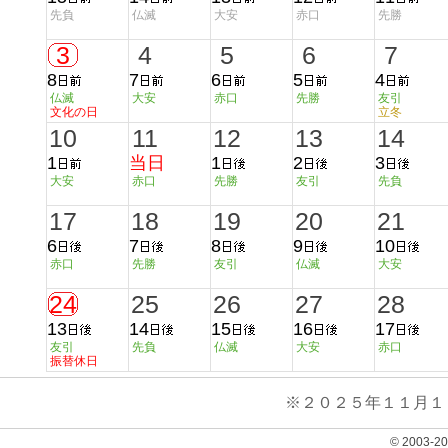
先負
仏滅
大安
赤口
先勝
3
4
5
6
7
8
7
6
5
4
仏滅
大安
赤口
先勝
友引
文化の日
立冬
10
11
12
13
14
1
当日
1
2
3
大安
赤口
先勝
友引
先負
17
18
19
20
21
6
7
8
9
10
赤口
先勝
友引
仏滅
大安
24
25
26
27
28
13
14
15
16
17
友引
先負
仏滅
大安
赤口
振替休日
※２０２５年１１月１
© 2003