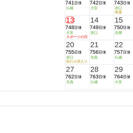
741
742
743
仏滅
大安
赤口
寒露
13
14
15
748
749
750
大安
赤口
先勝
スポーツの日
20
21
22
755
756
757
赤口
先負
仏滅
秋の土用入り
27
28
29
762
763
764
先負
仏滅
大安