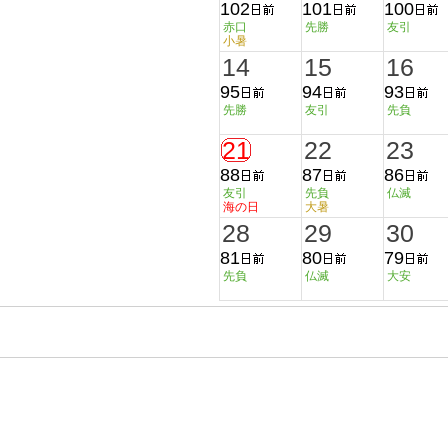
102
101
100
赤口
先勝
友引
小暑
14
15
16
95
94
93
先勝
友引
先負
21
22
23
88
87
86
友引
先負
仏滅
海の日
大暑
28
29
30
81
80
79
先負
仏滅
大安