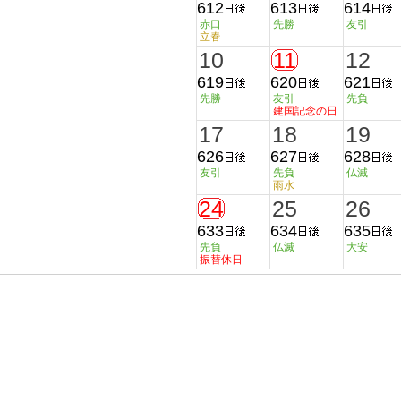
612
613
614
赤口
先勝
友引
立春
10
11
12
619
620
621
先勝
友引
先負
建国記念の日
17
18
19
626
627
628
友引
先負
仏滅
雨水
24
25
26
633
634
635
先負
仏滅
大安
振替休日