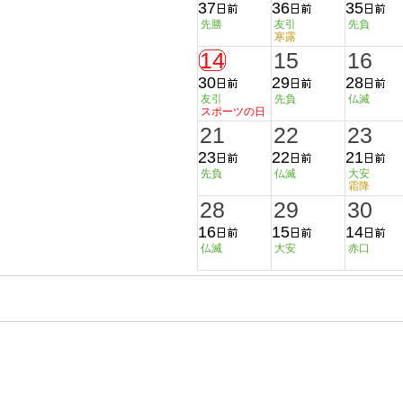
37
36
35
先勝
友引
先負
寒露
14
15
16
30
29
28
友引
先負
仏滅
スポーツの日
21
22
23
23
22
21
先負
仏滅
大安
霜降
28
29
30
16
15
14
仏滅
大安
赤口