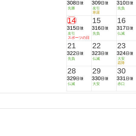
308
309
310
先勝
友引
先負
寒露
14
15
16
315
316
317
友引
先負
仏滅
スポーツの日
21
22
23
322
323
324
先負
仏滅
大安
霜降
28
29
30
329
330
331
仏滅
大安
赤口