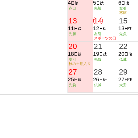
4
5
6
赤口
先勝
友引
寒露
13
14
15
11
12
13
先勝
友引
先負
スポーツの日
20
21
22
18
19
20
友引
先負
仏滅
秋の土用入り
27
28
29
25
26
27
先負
仏滅
大安