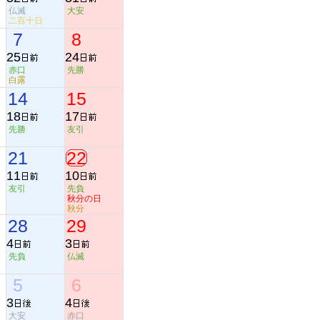
仏滅
大安
二百十日
7
8
25
24
赤口
先勝
白露
14
15
18
17
先勝
友引
21
22
11
10
友引
先負
秋分の日
秋分
28
29
4
3
先負
仏滅
5
6
3
4
大安
赤口