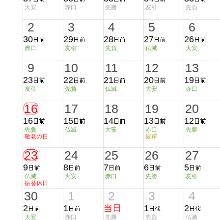
大安
赤口
先勝
友引
先負
2
3
4
5
6
30
29
28
27
26
赤口
友引
先負
仏滅
大安
9
10
11
12
13
23
22
21
20
19
友引
先負
仏滅
大安
赤口
16
17
18
19
20
16
15
14
13
12
先負
仏滅
大安
赤口
先勝
敬老の日
彼岸
23
24
25
26
27
9
8
7
6
5
仏滅
大安
赤口
先勝
友引
振替休日
30
1
2
3
4
2
1
当日
1
2
大安
赤口
先勝
先負
仏滅