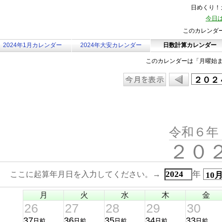
日めくり！カ
今日は
このカレンダ
2024年1月カレンダー
2024年大安カレンダー
日数計算カレンダー
このカレンダーは「月曜始
令和６年
２０
年
ここに起算年月日を入力してください。→
月
火
水
木
金
26
27
28
29
30
37
36
35
34
33