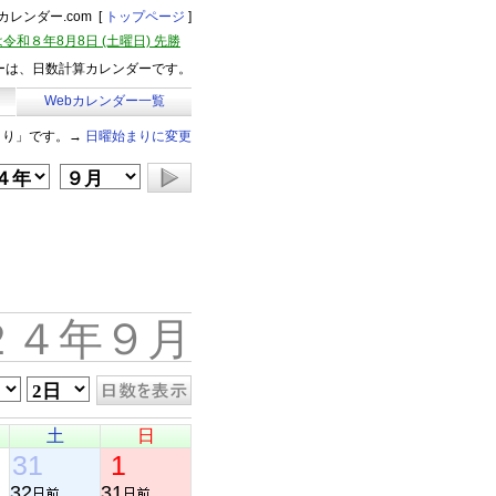
レンダー.com [
トップページ
]
令和８年8月8日 (土曜日) 先勝
ーは、日数計算カレンダーです。
Webカレンダー一覧
まり」です。→
日曜始まりに変更
２４年９月
土
日
31
1
32
31