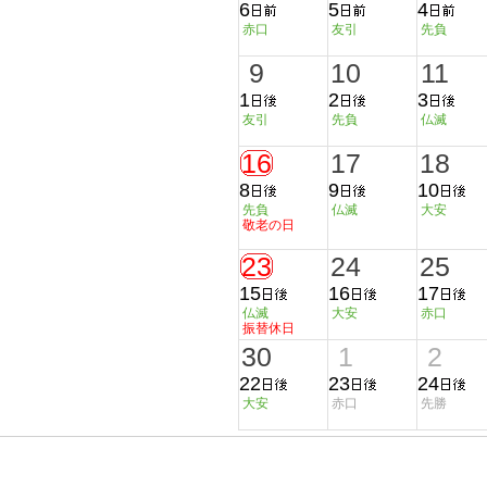
6
5
4
赤口
友引
先負
9
10
11
1
2
3
友引
先負
仏滅
16
17
18
8
9
10
先負
仏滅
大安
敬老の日
23
24
25
15
16
17
仏滅
大安
赤口
振替休日
30
1
2
22
23
24
大安
赤口
先勝