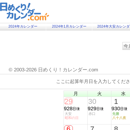
2024年カレンダー
2024年1月カレンダー
2024年大安カレン
©
2003-2026 日めくり！カレンダー.com
ここに起算年月日を入力してくだ
月
火
水
29
30
1
928
929
930
大安
赤口
先勝
昭和の日
八十八夜
6
7
8